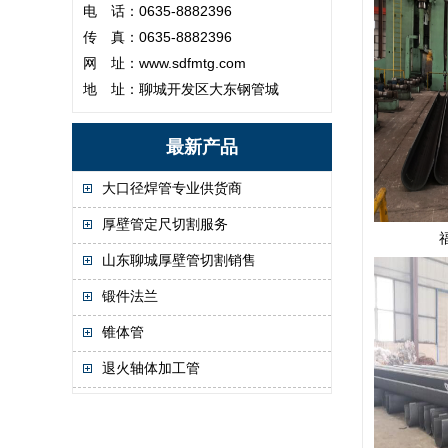
电 话：0635-8882396
传 真：0635-8882396
网 址：
www.sdfmtg.com
地 址：聊城开发区大东钢管城
最新产品
大口径焊管专业供货商
厚壁管定尺切割服务
山东聊城厚壁管切割销售
锻件法兰
锥体管
退火轴体加工管