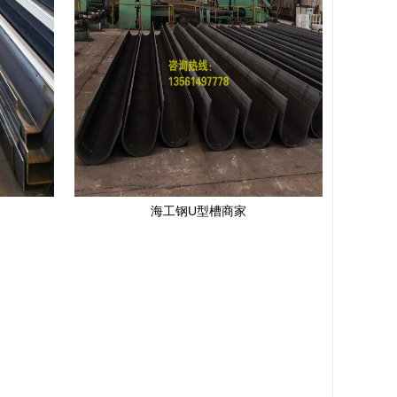
海工钢U型槽商家