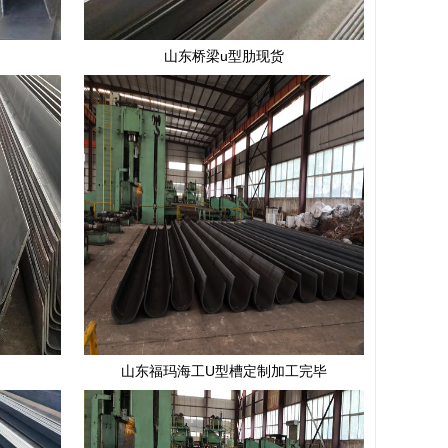
山东桥梁u型肋现货
山东福玛海工U型槽定制加工完毕