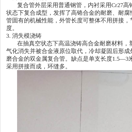
复合管外层采用普通钢管，内衬采用
Cr27
高
状态下复合成型，发挥了高铬合金的耐磨、耐腐
管固有的机械性能，外管长度可整体不用拼接，
度。
3. 消失模浇铸
在抽真空状态下高温浇铸高合金耐磨材料，
气化消失并被合金液原位取代，冷却凝固后形成
磨合金的双金属复合管。缺点是单支长度
1.5
—
3
采用拼接而成，环缝多。